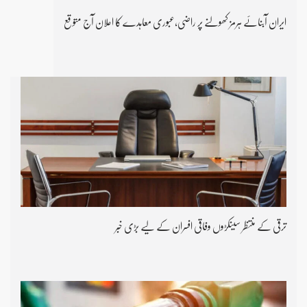
ایران آبنائے ہرمز کھولنے پر راضی،عبوری معاہدے کا اعلان آج متوقع
ترقی کے منتظر سینکڑوں وفاقی افسران کے لیے بڑی خبر