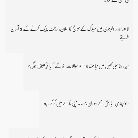
لاہور اور راولپنڈی میں میٹرک کے نتائج کا اعلان: رزلٹ چیک کرنے کے 3 آسان
طریقے
میر رضا علی کیس میں نیا موڑ، 14 اہم سوالات اٹھ گئے! کیا قبر کشائی ہوگی؟
راولپنڈی: بارش کے دوران 6 سالہ بچی نالے میں گر کر لاپتہ