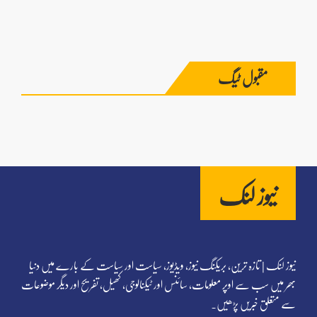
مقبول ٹیگ‎‎‎
نیوز لنک
نیوز لنک | تازہ ترین، بریکنگ نیوز، ویڈیوز، سیاست اور سیاست کے بارے میں دنیا
بھر میں سب سے اوپر معلومات، سائنس اور ٹیکنالوجی، کھیل، تفریح اور دیگر موضوعات
سے متعلق خبریں پڑھیں۔