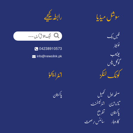
سوشل میڈیا‎
رابطہ کیجیے‎
فیس بک
ٹوئیٹر
04238910573
یوٹیوب
info@newslink.pk
گوگل پلس
کوئک لنکز‎
انٹرایکٹو‎
صفحہ اول
کھیل
پاکستان
تازہ ترین
انٹرٹینمنٹ
پاکستان
تفریح
سائنس/صحت