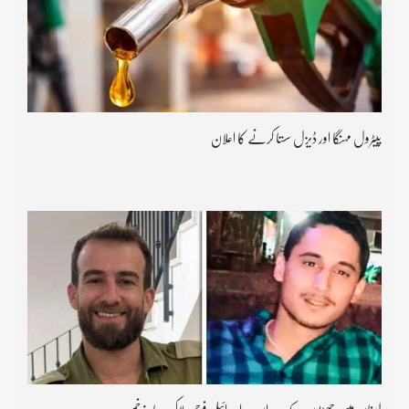
پیٹرول مہنگا اور ڈیزل سستا کرنے کا اعلان