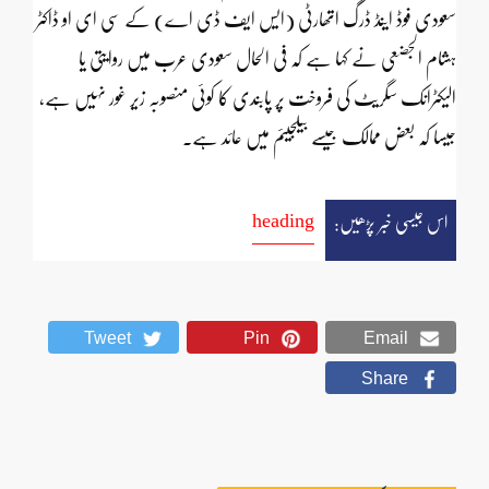
سعودی فوڈ اینڈ ڈرگ اتھارٹی (ایس ایف ڈی اے) کے سی ای او ڈاکٹر
ہشام الجضعی نے کہا ہے کہ فی الحال سعودی عرب میں روایتی یا
الیکٹرانک سگریٹ کی فروخت پر پابندی کا کوئی منصوبہ زیر غور نہیں ہے،
جیسا کہ بعض ممالک جیسے بیلجیئم میں عائد ہے۔
heading
اس جیسی خبر پڑھیں:
Tweet
Pin
Email
Share