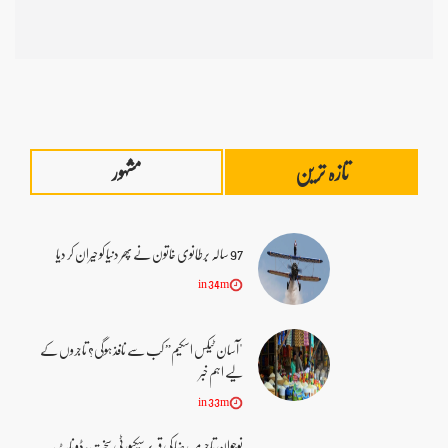
تازہ ترین
97 سالہ برطانوی خاتون نے پھر دنیا کو حیران کر دیا
in 34m
"آسان ٹیکس اسکیم” کب سے نافذ ہوگی؟ تاجروں کے
لیے اہم خبر
in 33m
نوجوان تاجر میر رضا کی قبر پر سیکیورٹی سخت، ڈو ناٹ