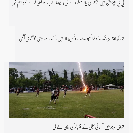
پی پی اپوزیشن میں بیٹھے گی یا استعفے دے گی؟ فیصلہ کب اور کون کرے گا؟ اہم خبر
2 لاکھ 50 ہزار تک کا ٹرانسپورٹ الاؤنس! ملازمین کے لئے بڑی خوشخبری آگئی
تھائی لینڈ میں آسمانی بجلی نے فٹبالر کی جان لے لی