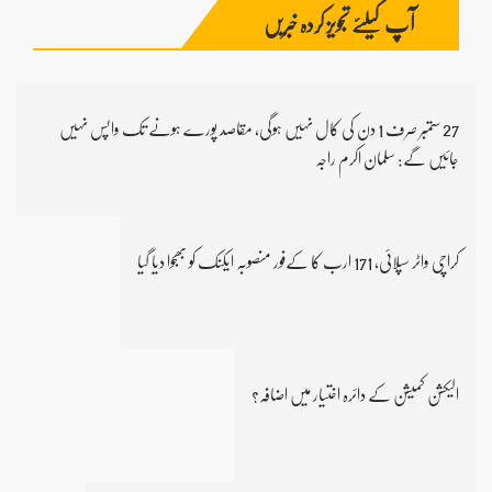
آپ کیلئے تجویز کردہ خبریں
27 ستمبر صرف 1 دن کی کال نہیں ہوگی، مقاصد پورے ہونے تک واپس نہیں
جائیں گے: سلمان اکرم راجہ
کراچی واٹر سپلائی، 171 ارب کا کےفور منصوبہ ایکنک کو بھجوا دیا گیا
الیکشن کمیشن کے دائرہ اختیار میں اضافہ؟