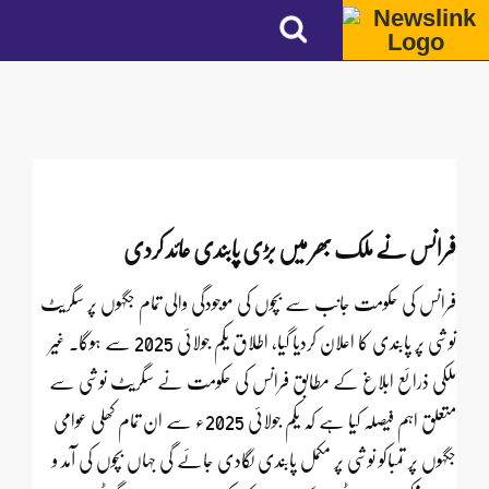
فرانس نے ملک بھر میں بڑی پابندی عائد کردی
فرانس کی حکومت جانب سے بچوں کی موجودگی والی تمام جگہوں پر سگریٹ
نوشی پر پابندی کا اعلان کردیا گیا، اطلاق یکم جولائی 2025 سے ہوگا۔ غیر
ملکی ذرائع ابلاغ کے مطابق فرانس کی حکومت نے سگریٹ نوشی سے
متعلق اہم فیصلہ کیا ہے کہ یکم جولائی 2025ء سے ان تمام کھلی عوامی
جگہوں پر تمباکو نوشی پر مکمل پابندی لگادی جائے گی جہاں بچوں کی آمد و