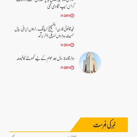
کراس ٹیپ لگا دی گئی
in 29m
غیر قانونی فارن ایکسچینج ٹریڈنگ ، اربوں ایرانی ریال
سمیت ہزاروں امریکی ڈالر برآمد
in 25m
مزار قائد 3 سال بعد عوام کے لیے کھولنے کا فیصلہ
in 20m
خبر کی فہرست