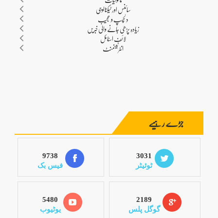
جڑے رہیے
9738
3031
ٹوئیٹر
فیس بک
5480
2189
گوگل پلس
یوٹیوب