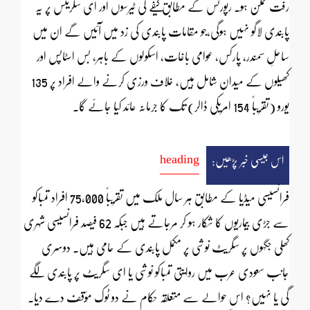
رفت ممکن ہو۔ رپورٹس کے مطابق کیفے کی ٹیرسوں اور ای سگریٹس پر یہ
پابندی لاگو نہیں ہوگی،جو مقامات پابندی کی زد میں آئیں گے ان میں
ساحلِ سمندر، پارکس، عوامی باغات، اسکولوں کے باہر، بس اسٹاپس اور
کھیلوں کے میدان شامل ہیں، خلاف ورزی کرنے والے افراد پر 135
یورو (تقریباً 154 امریکی ڈالر) تک کا جرمانہ عائد کیا جائے گا۔
heading
اس جیسی خبر پڑھیں:
فرانسیسی میڈیا کے مطابق ہر سال ملک میں تقریباً 75,000 افراد تمباکو
سے جڑی بیماریوں کا شکار ہو کر مرجاتے ہیں جبکہ 62 فیصد فرانسیسی شہری
کھلی جگہوں پر سگریٹ نوشی پر مکمل پابندی کے حامی ہیں۔ دوسری
جانب سعودی عرب میں روایتی تمباکو نوشی یا ای سگریٹ پر پابندی لگے
گی یا نہیں؟ اس حوالے سے متعلقہ حکام نے دو ٹوک مؤقف دے دیا۔