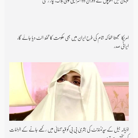
لبنان میں جھڑپوں کے دوران دو اسرائیلی فوجی ہلاک، چار زخمی
امریکا سمجھتا تھا کہ شام کی طرح ایران میں بھی حکومت کا تختہ الٹ دیا جائے گا،
ایرانی صدر
اڈیالہ جیل کے سپرنٹنڈنٹ کی بشریٰ بی بی کو قید تنہائی میں رکھے جانے کے الزامات
کی سختی سے تردید