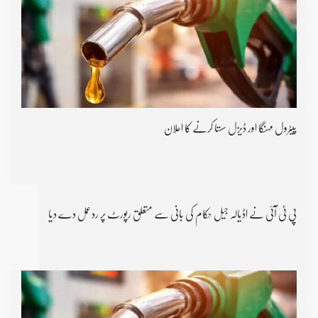
پیٹرول مہنگا اور ڈیزل سستا کرنے کا اعلان
پی ٹی آئی نے اڈیالہ جیل حکام کی بانی سے متعلق رپورٹ پر ردعمل دے دیا